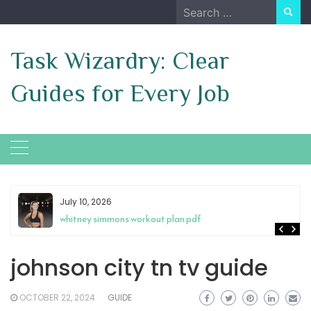
Skip
Search
to
for:
content
Task Wizardry: Clear
Guides for Every Job
May 4, 2026
antenna tv guide cincinnati
johnson city tn tv guide
OCTOBER 22, 2024
GUIDE