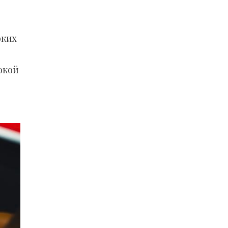
оких
окой