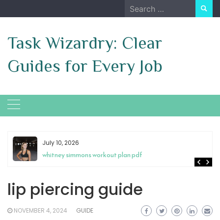
Skip
Search
to
for:
content
Task Wizardry: Clear
Guides for Every Job
May 4, 2026
antenna tv guide cincinnati
lip piercing guide
NOVEMBER 4, 2024
GUIDE